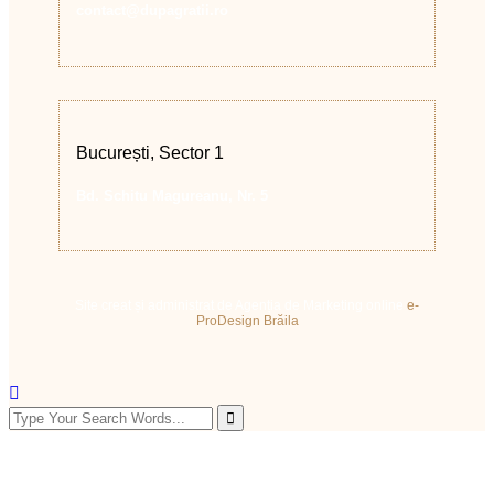
contact@dupagratii.ro
București, Sector 1
Bd. Schitu Magureanu, Nr. 5
Site creat și administrat de Agenția de Marketing online
e-
ProDesign Brăila