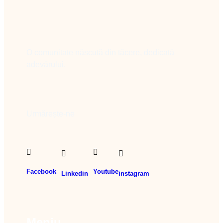
O comunitate născută din tăcere, dedicată
adevărului.
Urmărește-ne
Facebook
Youtube
Linkedin
instagram
Meniu