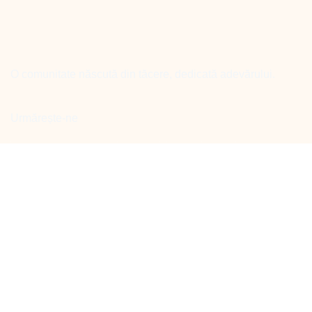
O comunitate născută din tăcere, dedicată adevărului.
Urmărește-ne
Facebook
Linkedin
Youtube
instagram
Meniu
Acasă
Proiecte
Servicii