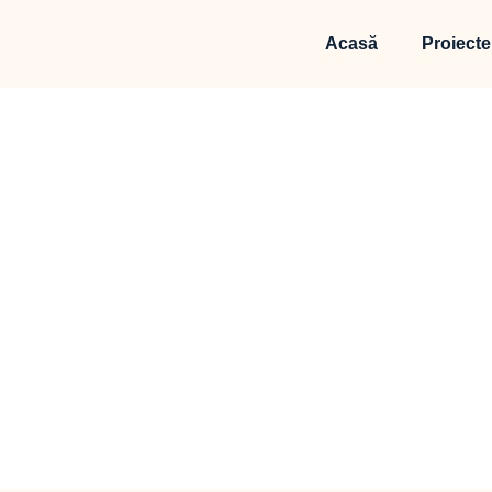
Acasă
Proiecte
Dreptul
Acas