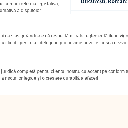
București, Români
eme precum reforma legislativă,
ternativă a disputelor.
 caz, asigurându-ne că respectăm toate reglementările în vigoare
 clienții pentru a înțelege în profunzime nevoile lor și a dezvolta
 juridică completă pentru clientul nostru, cu accent pe conformit
 riscurilor legale și o creștere durabilă a afacerii.