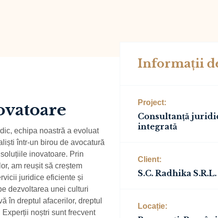
Informații d
Project:
novatoare
Consultanță juridi
integrată
dic, echipa noastră a evoluat
iști într-un birou de avocatură
soluțiile inovatoare. Prin
Client:
lor, am reușit să creștem
S.C. Radhika S.R.L.
vicii juridice eficiente și
e dezvoltarea unei culturi
ă în dreptul afacerilor, dreptul
Locație:
 Experții noștri sunt frecvent