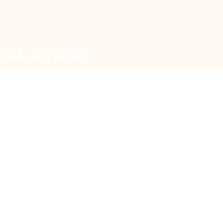
Link-uri utile
olitică de utilizare cookie-uri
olitică de confidențialitate
ermeni și condiții