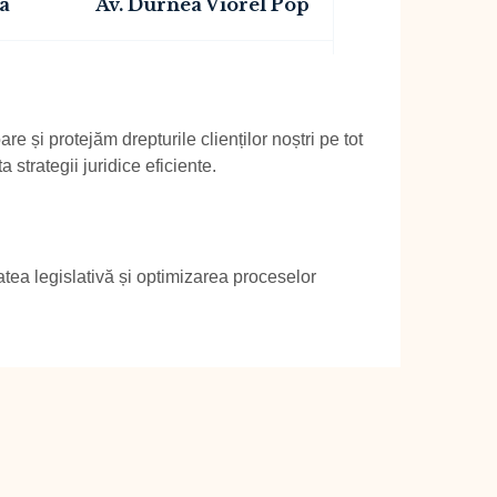
a
Av. Durnea Viorel Pop
 și protejăm drepturile clienților noștri pe tot
 strategii juridice eficiente.
atea legislativă și optimizarea proceselor