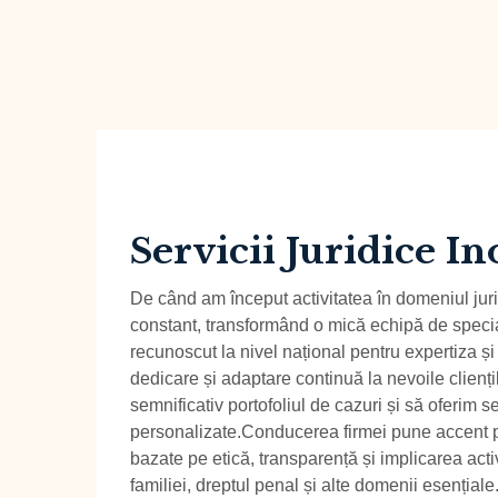
Servicii Juridice I
De când am început activitatea în domeniul juri
constant, transformând o mică echipă de special
recunoscut la nivel național pentru expertiza și 
dedicare și adaptare continuă la nevoile clienți
semnificativ portofoliul de cazuri și să oferim ser
personalizate.Conducerea firmei pune accent p
bazate pe etică, transparență și implicarea activ
familiei, dreptul penal și alte domenii esențiale.