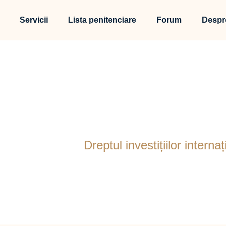
Servicii
Lista penitenciare
Forum
Despr
 investițiilor intern
ă
Portfolio
Dreptul investițiilor interna