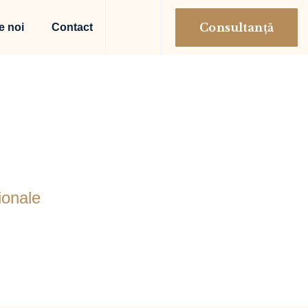
Consultanță
e noi
Contact
aționale
ționale