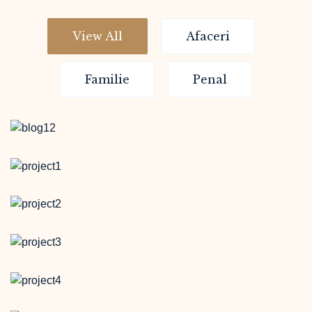
View All
Afaceri
Familie
Penal