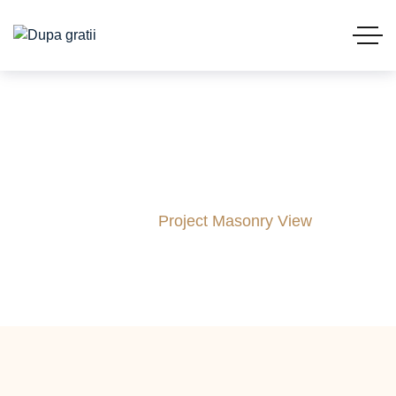
Project Masonry View
Acasă
Project Masonry View