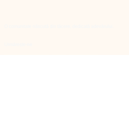
O comunitate născută din tăcere, dedicată adevărului.
Urmărește-ne
Facebook
Linkedin
Youtube
instagram
Meniu
Acasă
Proiecte
Servicii
Forum