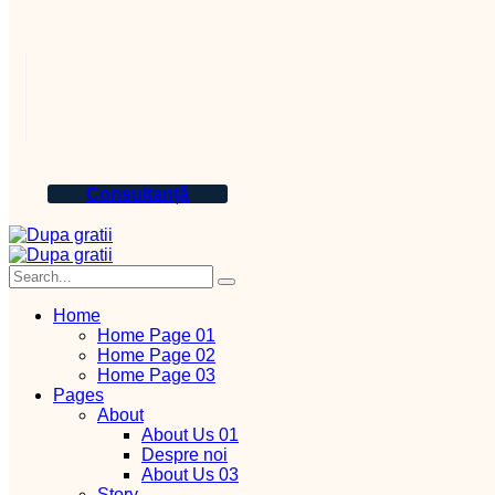
Consultanță
Home
Home Page 01
Home Page 02
Home Page 03
Pages
About
About Us 01
Despre noi
About Us 03
Story