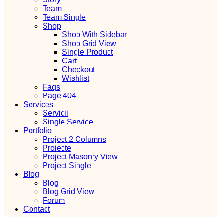
Team
Team Single
Shop
Shop With Sidebar
Shop Grid View
Single Product
Cart
Checkout
Wishlist
Faqs
Page 404
Services
Servicii
Single Service
Portfolio
Project 2 Columns
Proiecte
Project Masonry View
Project Single
Blog
Blog
Blog Grid View
Forum
Contact