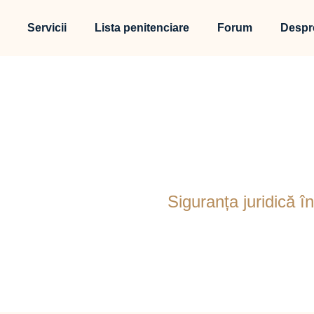
Servicii
Lista penitenciare
Forum
Despr
uranța juridică în afa
Blog
Strategie
Siguranța juridică în