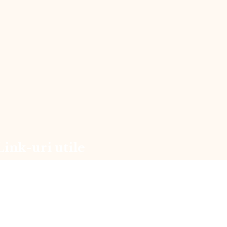
Link-uri utile
olitică de utilizare cookie-uri
olitică de confidențialitate
ermeni și condiții