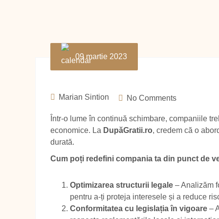
09 martie 2023
Marian Sintion
No Comments
Într-o lume în continuă schimbare, companiile tre
economice. La
DupăGratii.ro
, credem că o abord
durată.
Cum poți redefini compania ta din punct de ve
Optimizarea structurii legale
– Analizăm fo
pentru a-ți proteja interesele și a reduce ris
Conformitatea cu legislația în vigoare
– A