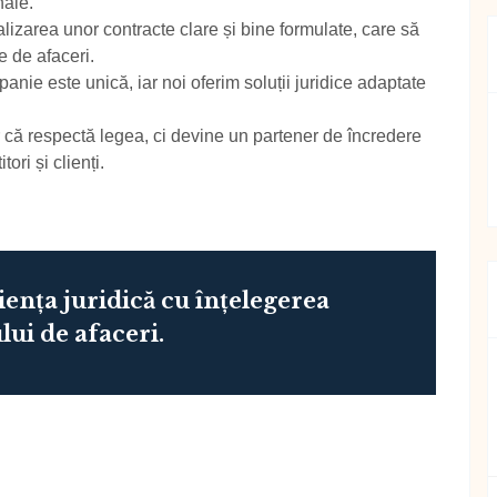
nale.
izarea unor contracte clare și bine formulate, care să
le de afaceri.
nie este unică, iar noi oferim soluții juridice adaptate
 că respectă legea, ci devine un partener de încredere
ori și clienți.
nța juridică cu înțelegerea
ui de afaceri.