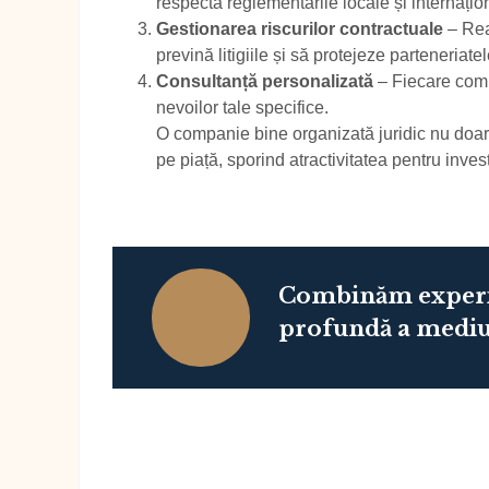
respecta reglementările locale și internațio
Gestionarea riscurilor contractuale
– Real
prevină litigiile și să protejeze parteneriate
Consultanță personalizată
– Fiecare compa
nevoilor tale specifice.
O companie bine organizată juridic nu doar
pe piață, sporind atractivitatea pentru investit
Combinăm experie
profundă a mediul