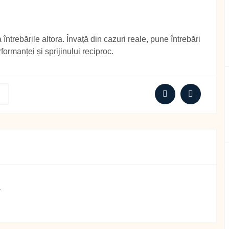
ntrebările altora. Învață din cazuri reale, pune întrebări
rformanței și sprijinului reciproc.
i