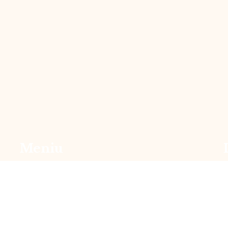
Meniu
Acasă
P
Proiecte
P
Servicii
T