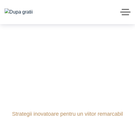
Strategii inovatoare
pentru un viitor
remarcabil
Acasă
Blog
Consultanță
Strategii inovatoare pentru un viitor remarcabil